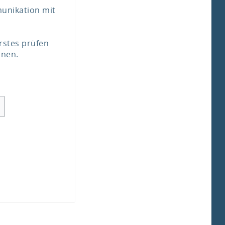
munikation mit
rstes prüfen
nnen.